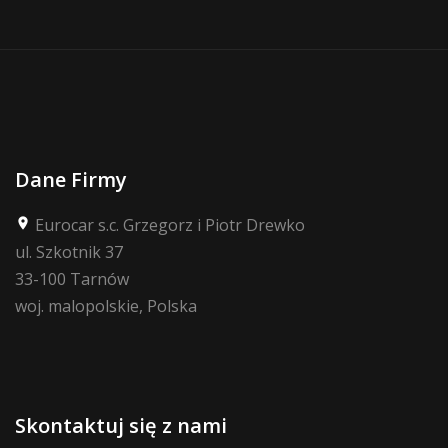
Dane Firmy
Eurocar s.c. Grzegorz i Piotr Drewko
place
ul. Szkotnik 37
33-100 Tarnów
woj. malopolskie, Polska
Skontaktuj się z nami