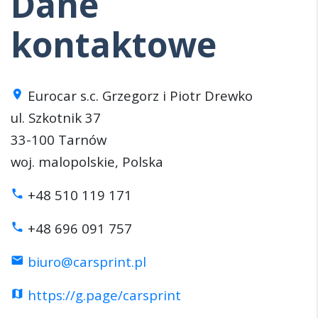
Dane
kontaktowe
Eurocar s.c. Grzegorz i Piotr Drewko
place
ul. Szkotnik 37
33-100 Tarnów
woj. malopolskie, Polska
+48 510 119 171
phone
+48 696 091 757
phone
biuro@carsprint.pl
mail
https://g.page/carsprint
map