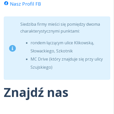
Nasz Profil FB
facebook
Siedziba firmy mieści się pomiędzy dwoma
charakterystycznymi punktami:
rondem łączącym ulice Klikowską,
Słowackiego, Szkotnik
MC Drive (który znajduje się przy ulicy
Szujskiego)
Znajd
ź nas