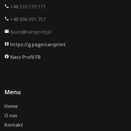
+48 510 119 171
phone
+48 696 091 757
phone
biuro@carsprint.pl
mail
https://g.page/carsprint
map
Nasz Profil FB
facebook
Menu
Home
O nas
Kontakt