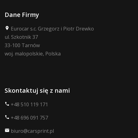
Dane Firmy
Eurocar s.c. Grzegorz i Piotr Drewko
place
ul. Szkotnik 37
33-100 Tarnów
woj. malopolskie, Polska
Skontaktuj się z nami
+48 510 119 171
phone
+48 696 091 757
phone
biuro@carsprint.pl
mail