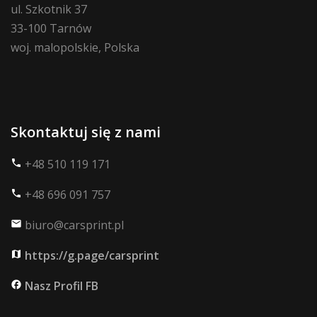
ul. Szkotnik 37
33-100 Tarnów
woj. malopolskie, Polska
Skontaktuj się z nami
+48 510 119 171
phone
+48 696 091 757
phone
biuro@carsprint.pl
mail
https://g.page/carsprint
map
Nasz Profil FB
facebook