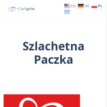
EN
DE
PL
Szlachetna
Paczka