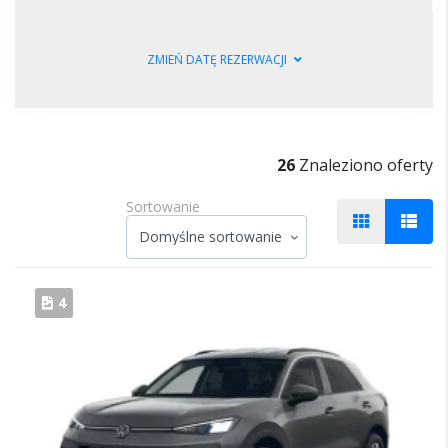
GODZINA ZWROTU
ZMIEŃ DATĘ REZERWACJI
DATA ZWROTU
ZWROT AUTA
GODZINA ODBIORU
WYBIERZ DATE
WYBIERZ MIEJSCE
26
Znaleziono oferty
Sortowanie
4