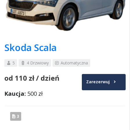
Skoda Scala
5
4 Drzwiowy
Automatyczna
od
110 zł
/ dzień
Zarezerwuj
Kaucja:
500 zł
3