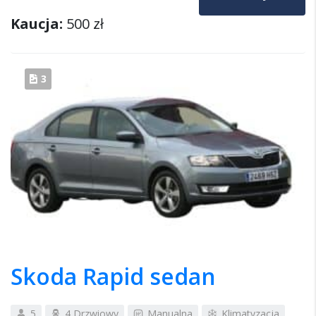
Kaucja:
500 zł
3
Skoda Rapid sedan
5
4 Drzwiowy
Manualna
Klimatyzacja