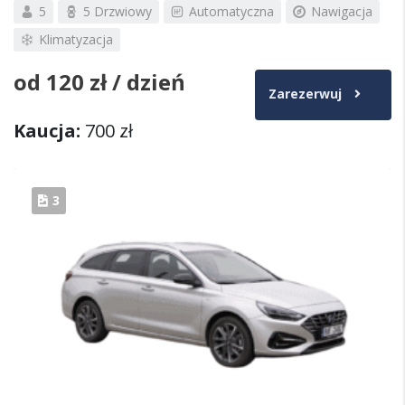
5
5 Drzwiowy
Automatyczna
Nawigacja
Klimatyzacja
od
120 zł
/ dzień
Zarezerwuj
Kaucja:
700 zł
3