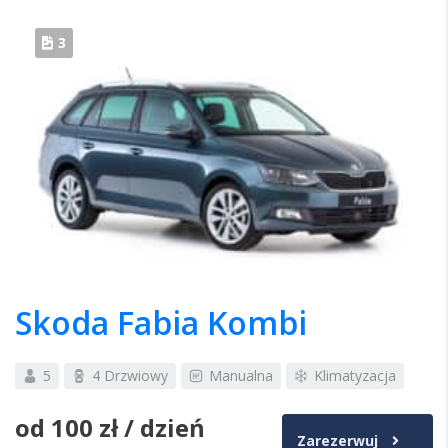
3
Skoda Fabia Kombi
5
4 Drzwiowy
Manualna
Klimatyzacja
od
100 zł
/ dzień
Zarezerwuj