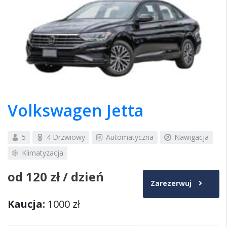
Volkswagen Jetta
5
4 Drzwiowy
Automatyczna
Nawigacja
Klimatyzacja
od
120 zł
/ dzień
Zarezerwuj
Kaucja:
1000 zł