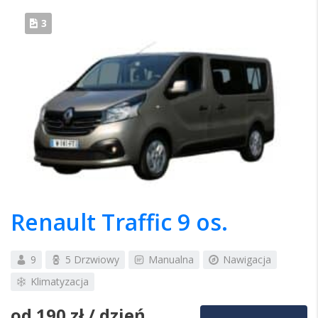
3
Renault Traffic 9 os.
9
5 Drzwiowy
Manualna
Nawigacja
Klimatyzacja
od
190 zł
/ dzień