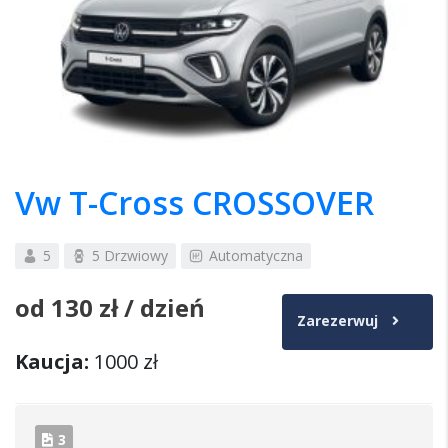
Vw T-Cross CROSSOVER
5
5 Drzwiowy
Automatyczna
od
130 zł
/ dzień
Zarezerwuj
Kaucja:
1000 zł
3