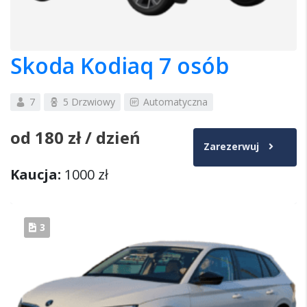
Skoda Kodiaq 7 osób
7
5 Drzwiowy
Automatyczna
od
180 zł
/ dzień
Zarezerwuj
Kaucja:
1000 zł
3