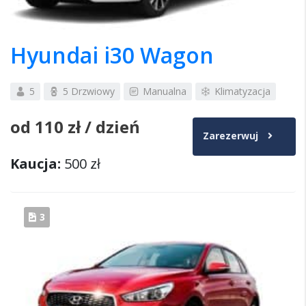
Hyundai i30 Wagon
5
5 Drzwiowy
Manualna
Klimatyzacja
od
110 zł
/ dzień
Zarezerwuj
Kaucja:
500 zł
3