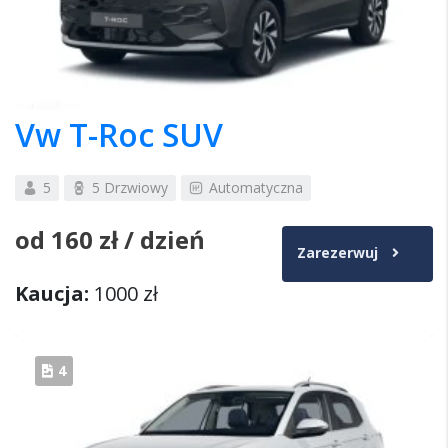
Vw T-Roc SUV
5
5 Drzwiowy
Automatyczna
od
160 zł
/ dzień
Zarezerwuj
Kaucja:
1000 zł
4