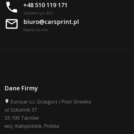
phone
+48 510 119 171
Zadzwoń już dzis
mail_outline
biuro@carsprint.pl
Napisz do nas
Dane Firmy
Eurocar s.c. Grzegorz i Piotr Drewko
place
ul. Szkotnik 37
33-100 Tarnów
woj. malopolskie, Polska