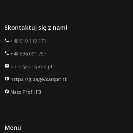
Skontaktuj się z nami
+48 510 119 171
phone
+48 696 091 757
phone
biuro@carsprint.pl
mail
https://g.page/carsprint
map
Nasz Profil FB
facebook
Menu