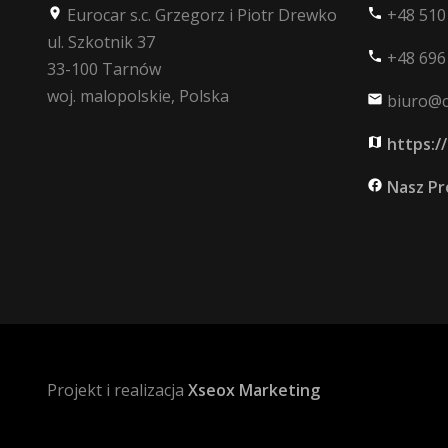
Eurocar s.c. Grzegorz i Piotr Drewko
+48 510
place
phone
ul. Szkotnik 37
+48 696
phone
33-100 Tarnów
woj. malopolskie, Polska
biuro@ca
mail
https:/
map
Nasz Pro
facebook
Projekt i realizacja
Xseox Marketing