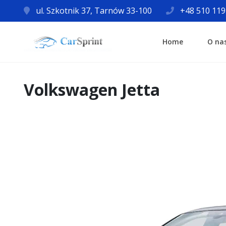
ul. Szkotnik 37, Tarnów 33-100
+48 510 119
Home
O na
Volkswagen Jetta