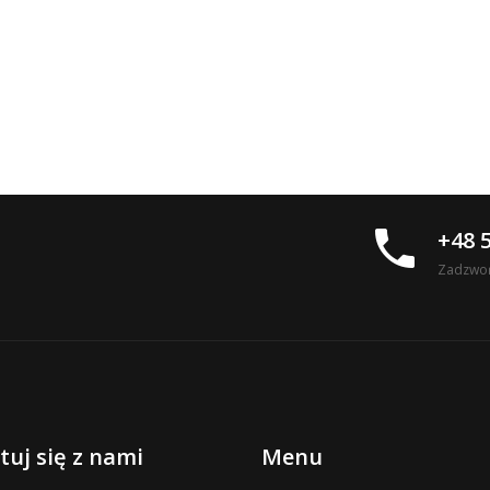
phone
+48 
Zadzwoń
uj się z nami
Menu