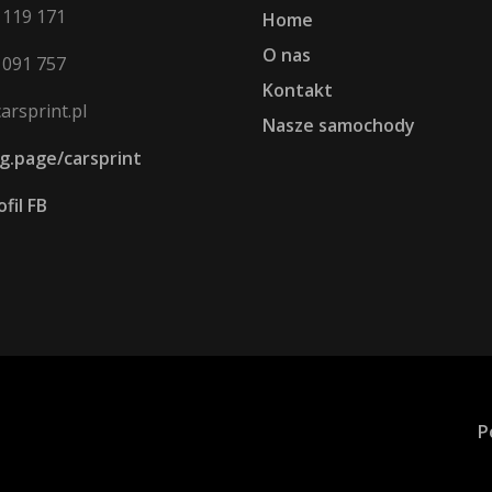
 119 171
Home
O nas
 091 757
Kontakt
rsprint.pl
Nasze samochody
/g.page/carsprint
fil FB
P